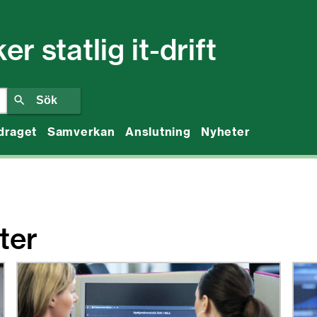
 statlig it-drift
draget
Samverkan
Anslutning
Nyheter
ter