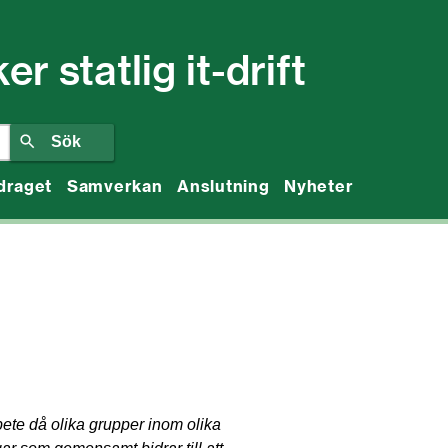
 statlig it-drift
draget
Samverkan
Anslutning
Nyheter
te då olika grupper inom olika 