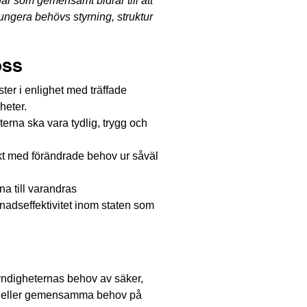
r som gemensamt bidrar till att 
ngera behövs styrning, struktur 
oss
ter i enlighet med träffade 
eter.
na ska vara tydlig, trygg och 
akt med förändrade behov ur såväl 
 till varandras 
adseffektivitet inom staten som 
digheternas behov av säker, 
ara eller gemensamma behov på 