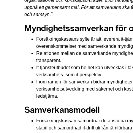
organisationer och kunskapsområden utför handlinga
uppnå ett gemensamt mål. För att samverkans ska fu
och samsyn." 
Myndighetssamverkan för 
Försäkringskassans syfte är att leverera it-tjäns
överenskommelser med samverkande myndigh
Relationen mellan de samverkande myndigheter
transparent.
It-tjänsteutbudet som helhet kan utvecklas i t
verksamhets- som it-perspektiv.
Inom ramen för samverkan bidrar myndigheterna
verksamhetsutveckling med säkerhet och kostn
ledstjärna.
Samverkansmodell
Försäkringskassan samordnar de anslutna myn
stabil och samordnad it-drift utifrån jämförb