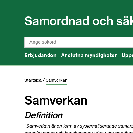
Gå till innehåll
Samordnad och säker
Sök
Erbjudanden
Anslutna myndigheter
Upp
Startsida
/
Samverkan
Samverkan
Definition
"Samverkan är en form av systematiserande samarbe