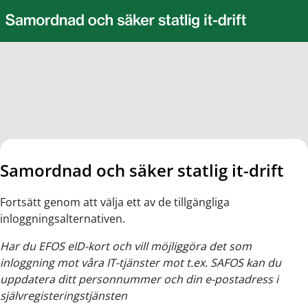
Navigerade till ny sida
Navigerade till Inloggning - sgit
Samordnad och säker statlig it-drift
Fortsätt genom att välja ett av de tillgängliga
inloggningsalternativen.
Har du EFOS eID-kort och vill möjliggöra det som
inloggning mot våra IT-tjänster mot t.ex. SAFOS kan du
uppdatera ditt personnummer och din e-postadress i
självregisteringstjänsten